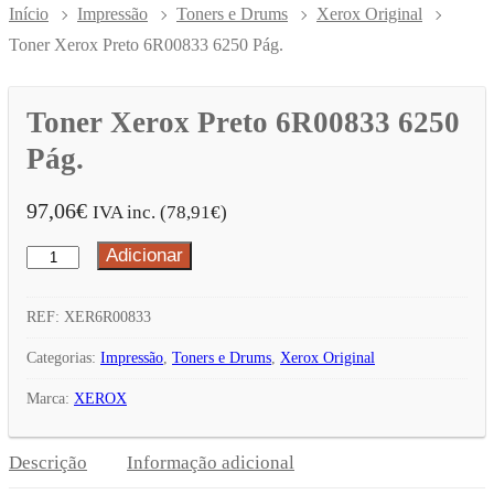
Início
Impressão
Toners e Drums
Xerox Original
Toner Xerox Preto 6R00833 6250 Pág.
Toner Xerox Preto 6R00833 6250
Pág.
97,06
€
IVA inc. (
78,91
€
)
Adicionar
Quantidade
de
Toner
REF:
XER6R00833
Xerox
Categorias:
Impressão
,
Toners e Drums
,
Xerox Original
Preto
Marca:
XEROX
6R00833
6250
Descrição
Informação adicional
Pág.