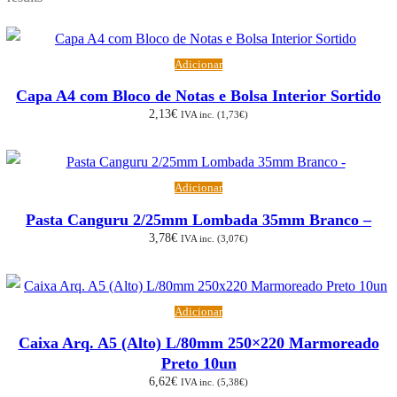
por
popularidade
Adicionar
Capa A4 com Bloco de Notas e Bolsa Interior Sortido
2,13
€
IVA inc. (
1,73
€
)
Adicionar
Pasta Canguru 2/25mm Lombada 35mm Branco –
3,78
€
IVA inc. (
3,07
€
)
Adicionar
Caixa Arq. A5 (Alto) L/80mm 250×220 Marmoreado
Preto 10un
6,62
€
IVA inc. (
5,38
€
)