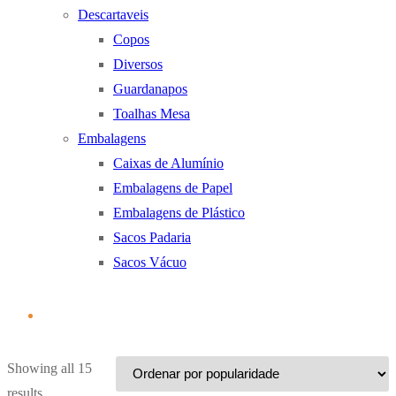
Descartaveis
Copos
Diversos
Guardanapos
Toalhas Mesa
Embalagens
Caixas de Alumínio
Embalagens de Papel
Embalagens de Plástico
Sacos Padaria
Sacos Vácuo
Showing all 15
Ordenado
results