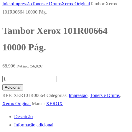
Início
Impressão
Toners e Drums
Xerox Original
Tambor Xerox
101R00664 10000 Pág.
Tambor Xerox 101R00664
10000 Pág.
68,90
€
IVA inc. (
56,02
€
)
Quantidade
de
Adicionar
Tambor
REF:
XER101R00664
Categorias:
Impressão
,
Toners e Drums
,
Xerox
Xerox Original
Marca:
XEROX
101R00664
Descrição
10000
Informação adicional
Pág.