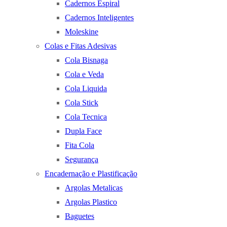
Cadernos Espiral
Cadernos Inteligentes
Moleskine
Colas e Fitas Adesivas
Cola Bisnaga
Cola e Veda
Cola Liquida
Cola Stick
Cola Tecnica
Dupla Face
Fita Cola
Segurança
Encadernação e Plastificação
Argolas Metalicas
Argolas Plastico
Baguetes