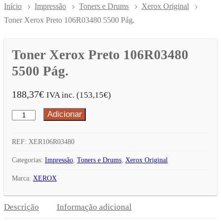
Início
Impressão
Toners e Drums
Xerox Original
Toner Xerox Preto 106R03480 5500 Pág.
Toner Xerox Preto 106R03480
5500 Pág.
188,37
€
IVA inc. (
153,15
€
)
Adicionar
Quantidade
de
Toner
REF:
XER106R03480
Xerox
Categorias:
Impressão
,
Toners e Drums
,
Xerox Original
Preto
Marca:
XEROX
106R03480
5500
Descrição
Informação adicional
Pág.