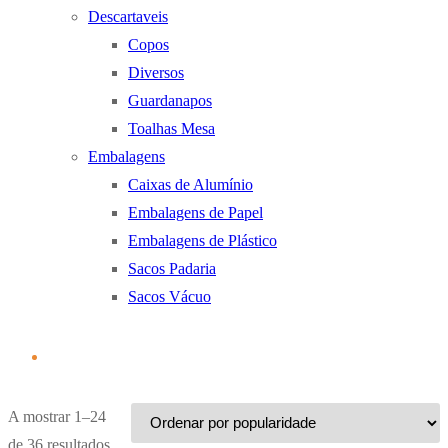
Descartaveis
Copos
Diversos
Guardanapos
Toalhas Mesa
Embalagens
Caixas de Alumínio
Embalagens de Papel
Embalagens de Plástico
Sacos Padaria
Sacos Vácuo
A mostrar 1–24
Ordenado
de 36 resultados