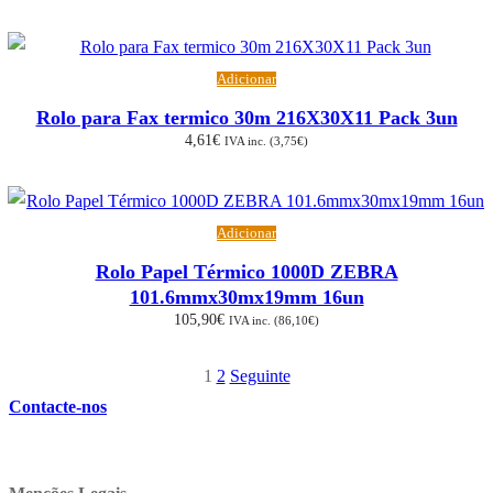
Adicionar
Rolo para Fax termico 30m 216X30X11 Pack 3un
4,61
€
IVA inc. (
3,75
€
)
Adicionar
Rolo Papel Térmico 1000D ZEBRA
101.6mmx30mx19mm 16un
105,90
€
IVA inc. (
86,10
€
)
1
2
Seguinte
Paginação
Contacte-nos
dos
conteúdos