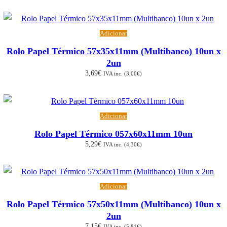
Adicionar
Rolo Papel Térmico 57x35x11mm (Multibanco) 10un x
2un
3,69
€
IVA inc. (
3,00
€
)
Adicionar
Rolo Papel Térmico 057x60x11mm 10un
5,29
€
IVA inc. (
4,30
€
)
Adicionar
Rolo Papel Térmico 57x50x11mm (Multibanco) 10un x
2un
7,15
€
IVA inc. (
5,81
€
)