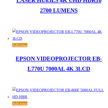
LASER HU85LS 4K UHD HDR10
2700 LUMENS
1.932,08
€
IVA inc. (
1.570,80
€
)
Adicionar
EPSON VIDEOPROJECTOR EB-
L770U 7000AL 4K 3LCD
4.908,04
€
IVA inc. (
3.990,28
€
)
Adicionar