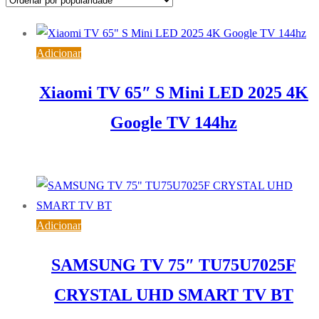
popularidade
Adicionar
Xiaomi TV 65″ S Mini LED 2025 4K
Google TV 144hz
633,84
€
IVA inc. (
515,32
€
)
Adicionar
SAMSUNG TV 75″ TU75U7025F
CRYSTAL UHD SMART TV BT