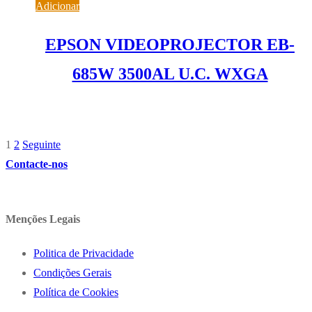
Adicionar
EPSON VIDEOPROJECTOR EB-
685W 3500AL U.C. WXGA
1.529,26
€
IVA inc. (
1.243,30
€
)
1
2
Seguinte
Paginação
Contacte-nos
dos
conteúdos
Menções Legais
Politica de Privacidade
Condições Gerais
Política de Cookies