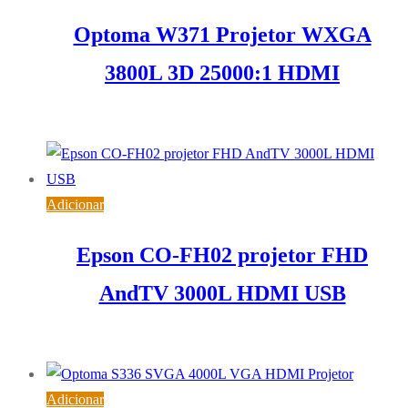
Optoma W371 Projetor WXGA
3800L 3D 25000:1 HDMI
390,13
€
IVA inc. (
317,18
€
)
Adicionar
Epson CO-FH02 projetor FHD
AndTV 3000L HDMI USB
700,74
€
IVA inc. (
569,71
€
)
Adicionar