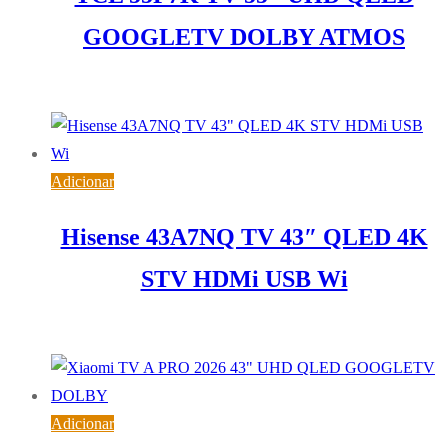
GOOGLETV DOLBY ATMOS
406,31
€
IVA inc. (
330,33
€
)
Adicionar
Hisense 43A7NQ TV 43″ QLED 4K
STV HDMi USB Wi
312,95
€
IVA inc. (
254,43
€
)
Adicionar