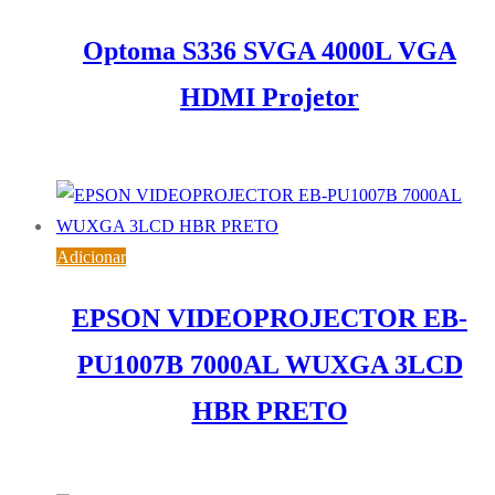
Optoma S336 SVGA 4000L VGA
HDMI Projetor
345,26
€
IVA inc. (
280,70
€
)
Adicionar
EPSON VIDEOPROJECTOR EB-
PU1007B 7000AL WUXGA 3LCD
HBR PRETO
6.616,35
€
IVA inc. (
5.379,15
€
)