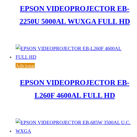
EPSON VIDEOPROJECTOR EB-
2250U 5000AL WUXGA FULL HD
1.252,02
€
IVA inc. (
1.017,90
€
)
Adicionar
EPSON VIDEOPROJECTOR EB-
L260F 4600AL FULL HD
1.543,44
€
IVA inc. (
1.254,83
€
)