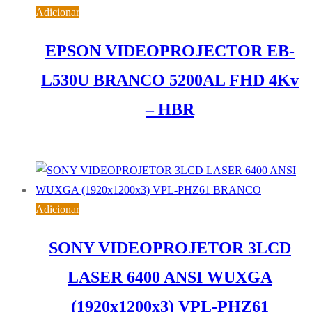
Adicionar
EPSON VIDEOPROJECTOR EB-
L530U BRANCO 5200AL FHD 4Kv
– HBR
3.009,61
€
IVA inc. (
2.446,84
€
)
Adicionar
SONY VIDEOPROJETOR 3LCD
LASER 6400 ANSI WUXGA
(1920x1200x3) VPL-PHZ61