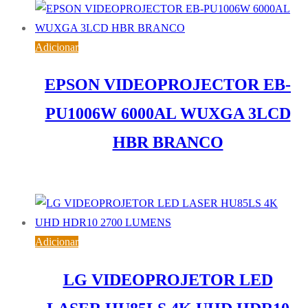
Adicionar
EPSON VIDEOPROJECTOR EB-
PU1006W 6000AL WUXGA 3LCD
HBR BRANCO
5.432,05
€
IVA inc. (
4.416,30
€
)
Adicionar
LG VIDEOPROJETOR LED