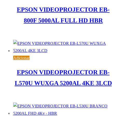
EPSON VIDEOPROJECTOR EB-
800F 5000AL FULL HD HBR
3.613,62
€
IVA inc. (
2.937,90
€
)
Adicionar
EPSON VIDEOPROJECTOR EB-
L570U WUXGA 5200AL 4KE 3LCD
3.029,86
€
IVA inc. (
2.463,30
€
)