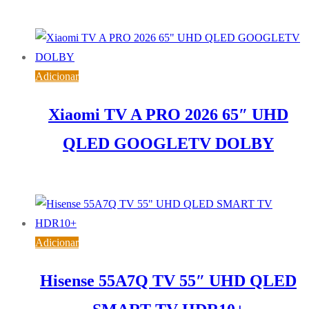
710,88
€
IVA inc. (
577,95
€
)
Adicionar
Xiaomi TV A PRO 2026 65″ UHD
QLED GOOGLETV DOLBY
489,43
€
IVA inc. (
397,91
€
)
Adicionar
Hisense 55A7Q TV 55″ UHD QLED