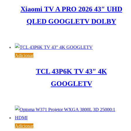
Xiaomi TV A PRO 2026 43″ UHD
QLED GOOGLETV DOLBY
324,39
€
IVA inc. (
263,73
€
)
Adicionar
TCL 43P6K TV 43″ 4K
GOOGLETV
278,05
€
IVA inc. (
226,06
€
)
Adicionar