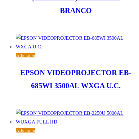
BRANCO
3.398,67
€
IVA inc. (
2.763,15
€
)
Adicionar
EPSON VIDEOPROJECTOR EB-
685WI 3500AL WXGA U.C.
1.928,80
€
IVA inc. (
1.568,13
€
)
Adicionar