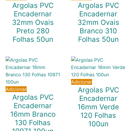
Argolas PVC
Argolas PVC
Encadernar
Encadernar
32mm Ovais
32mm Ovais
Preto 280
Branco 310
Folhas 50un
Folhas 50un
14,49
€
14,49
€
IVA inc. (
11,78
€
)
IVA inc. (
11,78
€
)
Adicionar
Argolas PVC
Adicionar
Argolas PVC
Encadernar
Encadernar
16mm Verde
16mm Branco
120 Folhas
130 Folhas
100un