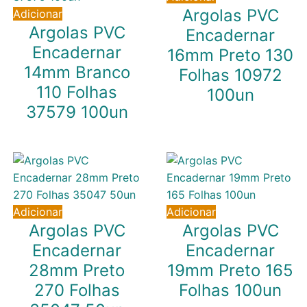
Argolas PVC
Adicionar
Argolas PVC
Encadernar
Encadernar
16mm Preto 130
14mm Branco
Folhas 10972
110 Folhas
100un
37579 100un
13,43
€
IVA inc. (
10,92
€
)
10,71
€
IVA inc. (
8,71
€
)
Adicionar
Adicionar
Argolas PVC
Argolas PVC
Encadernar
Encadernar
28mm Preto
19mm Preto 165
270 Folhas
Folhas 100un