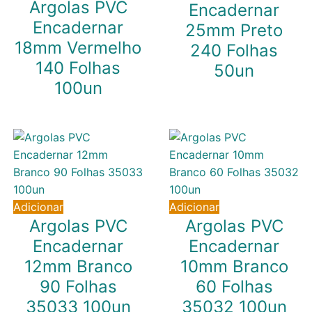
Argolas PVC
Encadernar
Encadernar
25mm Preto
18mm Vermelho
240 Folhas
140 Folhas
50un
100un
15,41
€
IVA inc. (
12,53
€
)
9,75
€
IVA inc. (
7,93
€
)
Adicionar
Adicionar
Argolas PVC
Argolas PVC
Encadernar
Encadernar
12mm Branco
10mm Branco
90 Folhas
60 Folhas
35033 100un
35032 100un