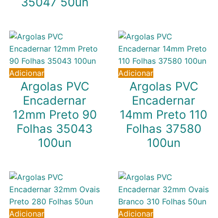
35047 50un
15,94
€
IVA inc. (
12,96
€
)
16,52
€
IVA inc. (
13,43
€
)
Adicionar
Adicionar
Argolas PVC
Argolas PVC
Encadernar
Encadernar
12mm Preto 90
14mm Preto 110
Folhas 35043
Folhas 37580
100un
100un
9,40
€
10,71
€
IVA inc. (
7,64
€
)
IVA inc. (
8,71
€
)
Adicionar
Adicionar