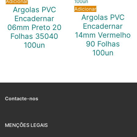
Adicionar
Argolas PVC
Adicionar
Argolas PVC
Encadernar
Encadernar
06mm Preto 20
14mm Vermelho
Folhas 35040
90 Folhas
100un
100un
4,31
€
IVA inc. (
3,50
€
)
7,52
€
IVA inc. (
6,11
€
)
Contacte-nos
MENÇÕES LEGAIS