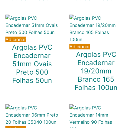
9,40
€
5,58
€
IVA inc. (
7,64
€
)
IVA inc. (
4,54
€
)
Adicionar
Argolas PVC
Adicionar
Argolas PVC
Encadernar
Encadernar
51mm Ovais
19/20mm
Preto 500
Branco 165
Folhas 50un
Folhas 100un
22,45
€
IVA inc. (
18,25
€
)
15,94
€
IVA inc. (
12,96
€
)