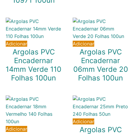
10971 100un
7,64
€
IVA inc. (
6,21
€
)
13,43
€
IVA inc. (
10,92
€
)
Adicionar
Adicionar
Argolas PVC
Argolas PVC
Encadernar
Encadernar
14mm Verde 110
06mm Verde 20
Folhas 100un
Folhas 100un
6,04
€
3,84
€
IVA inc. (
4,91
€
)
IVA inc. (
3,12
€
)
Adicionar
Argolas PVC
Adicionar