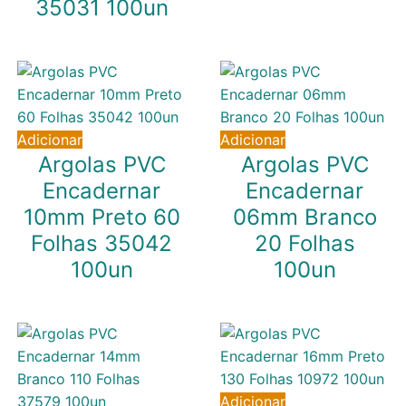
35031 100un
5,13
€
IVA inc. (
4,17
€
)
5,13
€
IVA inc. (
4,17
€
)
Adicionar
Adicionar
Argolas PVC
Argolas PVC
Encadernar
Encadernar
10mm Preto 60
06mm Branco
Folhas 35042
20 Folhas
100un
100un
5,58
€
4,31
€
IVA inc. (
4,54
€
)
IVA inc. (
3,50
€
)
Adicionar