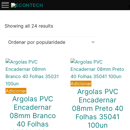
Saltar
para
o
conteúdo
Ordenado
Showing all 24 results
por
popularidade
Adicionar
Argolas PVC
Adicionar
Argolas PVC
Encadernar
Encadernar
08mm Preto 40
08mm Branco
Folhas 35041
40 Folhas
100un