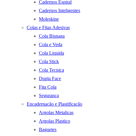
Cadernos Espiral
Cadernos Inteligentes
Moleskine
Colas e Fitas Adesivas
Cola Bisnaga
Cola e Veda
Cola Liquida
Cola Stick
Cola Tecnica
Dupla Face
Fita Cola
Segurança
Encadernação e Plastificação
Argolas Metalicas
Argolas Plastico
Baguetes