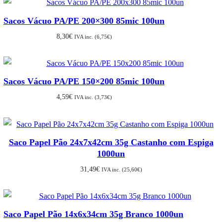
Sacos Vácuo PA/PE 200×300 85mic 100un
8,30
€
IVA inc. (
6,75
€
)
Sacos Vácuo PA/PE 150×200 85mic 100un
4,59
€
IVA inc. (
3,73
€
)
Saco Papel Pão 24x7x42cm 35g Castanho com Espiga
1000un
31,49
€
IVA inc. (
25,60
€
)
Saco Papel Pão 14x6x34cm 35g Branco 1000un