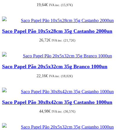
19,64
€
IVA inc. (
15,97
€
)
Saco Papel Pão 10x5x28cm 35g Castanho 2000un
26,72
€
IVA inc. (
21,72
€
)
Saco Papel Pão 20x5x32cm 35g Branco 1000un
22,16
€
IVA inc. (
18,02
€
)
Saco Papel Pão 30x8x42cm 35g Castanho 1000un
44,98
€
IVA inc. (
36,57
€
)