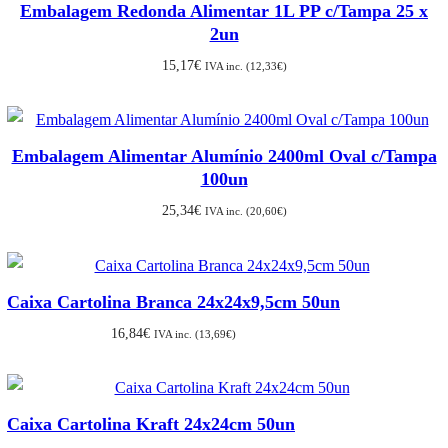
Embalagem Redonda Alimentar 1L PP c/Tampa 25 x
2un
15,17
€
IVA inc. (
12,33
€
)
Embalagem Alimentar Alumínio 2400ml Oval c/Tampa
100un
25,34
€
IVA inc. (
20,60
€
)
Caixa Cartolina Branca 24x24x9,5cm 50un
16,84
€
IVA inc. (
13,69
€
)
Caixa Cartolina Kraft 24x24cm 50un