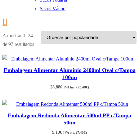
Sacos Vácuo
A mostrar 1–24
Ordenado
de 97 resultados
por
popularidade
Embalagem Alimentar Alumínio 2400ml Oval c/Tampa
100un
28,88
€
IVA inc. (
23,48
€
)
Embalagem Redonda Alimentar 500ml PP c/Tampa
50un
9,10
€
IVA inc. (
7,40
€
)