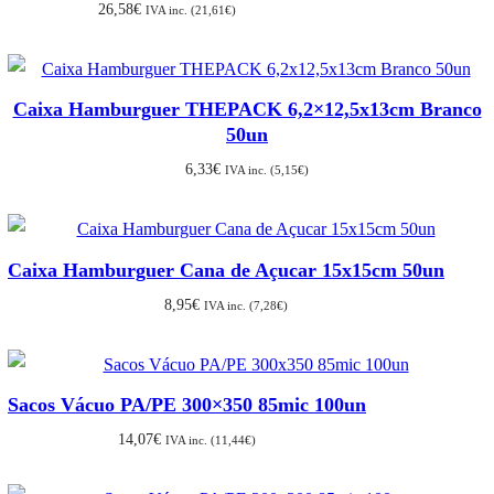
26,58
€
IVA inc. (
21,61
€
)
Caixa Hamburguer THEPACK 6,2×12,5x13cm Branco
50un
6,33
€
IVA inc. (
5,15
€
)
Caixa Hamburguer Cana de Açucar 15x15cm 50un
8,95
€
IVA inc. (
7,28
€
)
Sacos Vácuo PA/PE 300×350 85mic 100un
14,07
€
IVA inc. (
11,44
€
)