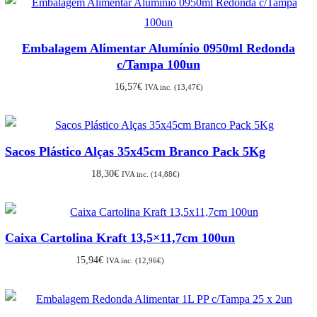
Embalagem Alimentar Alumínio 0950ml Redonda
c/Tampa 100un
16,57
€
IVA inc. (
13,47
€
)
Sacos Plástico Alças 35x45cm Branco Pack 5Kg
18,30
€
IVA inc. (
14,88
€
)
Caixa Cartolina Kraft 13,5×11,7cm 100un
15,94
€
IVA inc. (
12,96
€
)