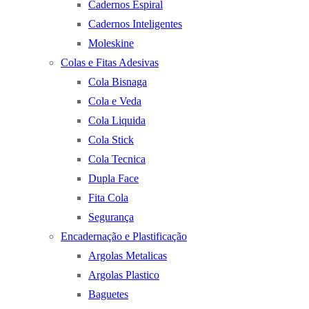
Cadernos Espiral
Cadernos Inteligentes
Moleskine
Colas e Fitas Adesivas
Cola Bisnaga
Cola e Veda
Cola Liquida
Cola Stick
Cola Tecnica
Dupla Face
Fita Cola
Segurança
Encadernação e Plastificação
Argolas Metalicas
Argolas Plastico
Baguetes