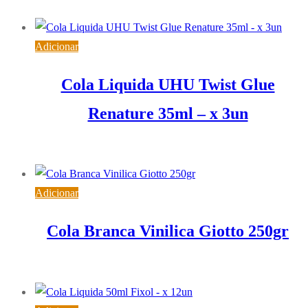
7,31
€
IVA inc. (
5,94
€
)
Adicionar
Cola Liquida UHU Twist Glue
Renature 35ml – x 3un
9,36
€
IVA inc. (
7,61
€
)
Adicionar
Cola Branca Vinilica Giotto 250gr
2,72
€
IVA inc. (
2,21
€
)