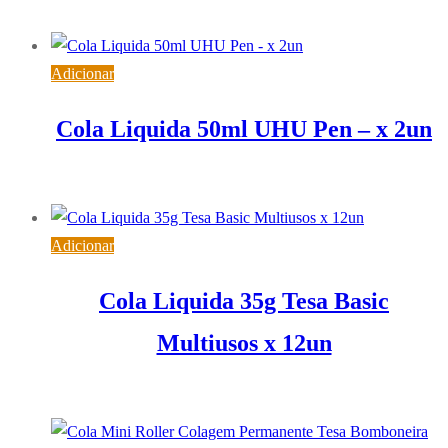
6,52
€
IVA inc. (
5,30
€
)
Adicionar
Cola Liquida 50ml UHU Pen – x 2un
3,52
€
IVA inc. (
2,86
€
)
Adicionar
Cola Liquida 35g Tesa Basic
Multiusos x 12un
18,08
€
IVA inc. (
14,70
€
)