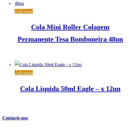
Adicionar
Cola Mini Roller Colagem
Permanente Tesa Bomboneira 48un
73,73
€
IVA inc. (
59,94
€
)
Adicionar
Cola Liquida 50ml Eagle – x 12un
5,38
€
IVA inc. (
4,37
€
)
Contacte-nos