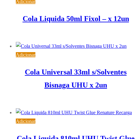
Adicionar
Cola Liquida 50ml Fixol – x 12un
4,80
€
IVA inc. (
3,90
€
)
Adicionar
Cola Universal 33ml s/Solventes
Bisnaga UHU x 2un
4,26
€
IVA inc. (
3,46
€
)
Adicionar
Cola Liquida 810ml UHU Twist Glue