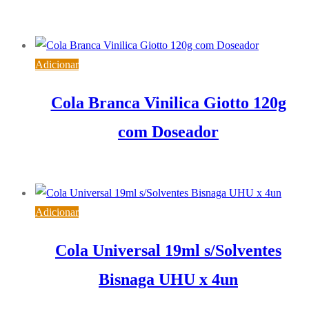
5,58
€
IVA inc. (
4,54
€
)
Adicionar
Cola Branca Vinilica Giotto 120g
com Doseador
1,55
€
IVA inc. (
1,26
€
)
Adicionar
Cola Universal 19ml s/Solventes
Bisnaga UHU x 4un