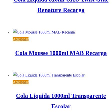
Renature Recarga
18,56
€
IVA inc. (
15,09
€
)
Adicionar
Cola Mousse 1000ml MAB Recarga
3,87
€
IVA inc. (
3,15
€
)
Adicionar
Cola Liquida 1000ml Transparente
Escolar