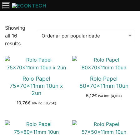
Saltar
para
o
conteúdo
Showing
all 16
Ordenado
results
por
popularidade
Rolo Papel
Rolo Papel
75x70x11mm 10un x
80x70x11mm 10un
2un
5,12
€
IVA inc. (
4,16
€
)
10,76
€
IVA inc. (
8,75
€
)