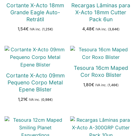
Cortante X-Acto 18mm
Recargas Lâminas para
Grande Eagle Auto-
X-Acto 18mm Cutter
Retrátil
Pack 6un
1,54
€
4,48
€
IVA inc. (
1,25
€
)
IVA inc. (
3,64
€
)
Tesoura 16cm Maped
Cor Roxo Blister
Cortante X-Acto 09mm
Pequeno Corpo Metal
1,80
€
IVA inc. (
1,46
€
)
Epene Blister
1,21
€
IVA inc. (
0,98
€
)