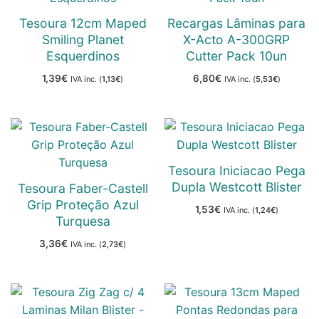
Tesoura 12cm Maped
Recargas Lâminas para
Smiling Planet
X-Acto A-300GRP
Esquerdinos
Cutter Pack 10un
1,39
€
6,80
€
IVA inc. (
1,13
€
)
IVA inc. (
5,53
€
)
Tesoura Iniciacao Pega
Dupla Westcott Blister
Tesoura Faber-Castell
Grip Proteção Azul
1,53
€
IVA inc. (
1,24
€
)
Turquesa
3,36
€
IVA inc. (
2,73
€
)