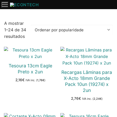
Saltar
para
o
conteúdo
A mostrar
1–24 de 34
Ordenado
resultados
por
popularidade
Tesoura 13cm Eagle
Preto x 2un
Recargas Lâminas para
X-Acto 18mm Grande
2,16
€
IVA inc. (
1,76
€
)
Pack 10un (19274) x
2un
2,76
€
IVA inc. (
2,24
€
)