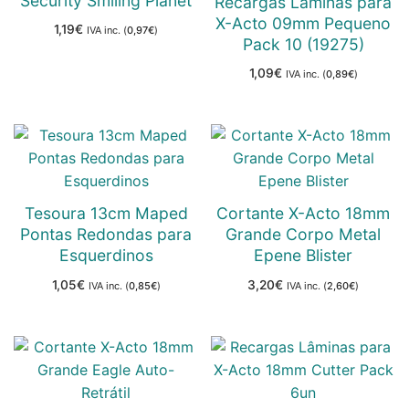
Security Smiling Planet
Recargas Lâminas para
X-Acto 09mm Pequeno
1,19
€
IVA inc. (
0,97
€
)
Pack 10 (19275)
1,09
€
IVA inc. (
0,89
€
)
Tesoura 13cm Maped
Cortante X-Acto 18mm
Pontas Redondas para
Grande Corpo Metal
Esquerdinos
Epene Blister
1,05
€
3,20
€
IVA inc. (
0,85
€
)
IVA inc. (
2,60
€
)