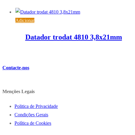
18,06
€
IVA inc. (
14,68
€
)
Adicionar
Datador trodat 4810 3,8x21mm
7,87
€
IVA inc. (
6,40
€
)
Contacte-nos
Menções Legais
Politica de Privacidade
Condições Gerais
Política de Cookies