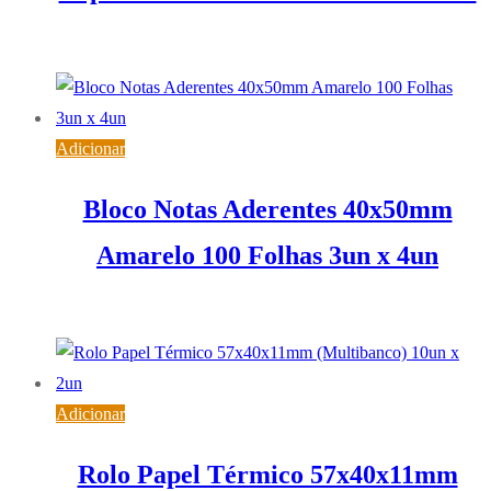
1,18
€
IVA inc. (
0,96
€
)
Adicionar
Bloco Notas Aderentes 40x50mm
Amarelo 100 Folhas 3un x 4un
2,51
€
IVA inc. (
2,04
€
)
Adicionar
Rolo Papel Térmico 57x40x11mm