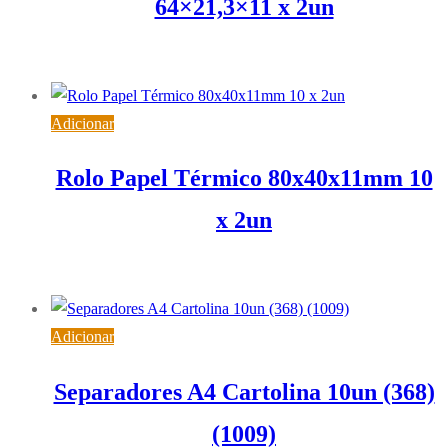
64×21,3×11 x 2un
1,72
€
IVA inc. (
1,40
€
)
Adicionar
Rolo Papel Térmico 80x40x11mm 10
x 2un
7,45
€
IVA inc. (
6,06
€
)
Adicionar
Separadores A4 Cartolina 10un (368)
(1009)