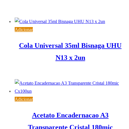
0,74
€
IVA inc. (
0,60
€
)
Adicionar
Cola Universal 35ml Bisnaga UHU
N13 x 2un
3,80
€
IVA inc. (
3,09
€
)
Adicionar
Acetato Encadernacao A3
Transparente Cristal 180mic