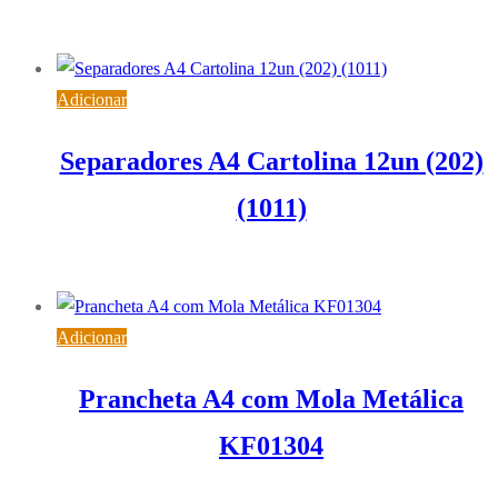
0,65
€
IVA inc. (
0,53
€
)
Adicionar
Separadores A4 Cartolina 12un (202)
(1011)
0,93
€
IVA inc. (
0,76
€
)
Adicionar
Prancheta A4 com Mola Metálica
KF01304