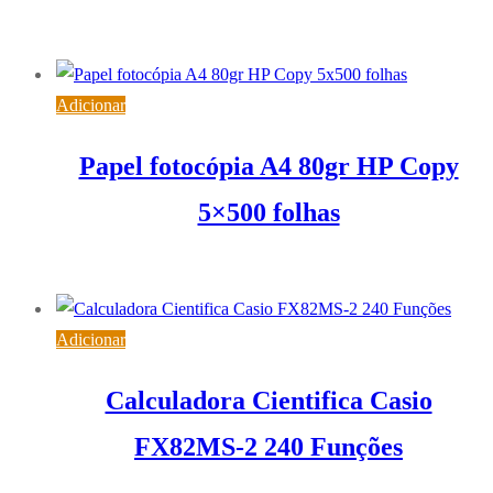
26,24
€
IVA inc. (
21,33
€
)
Adicionar
Papel fotocópia A4 80gr HP Copy
5×500 folhas
20,89
€
IVA inc. (
16,98
€
)
Adicionar
Calculadora Cientifica Casio
FX82MS-2 240 Funções