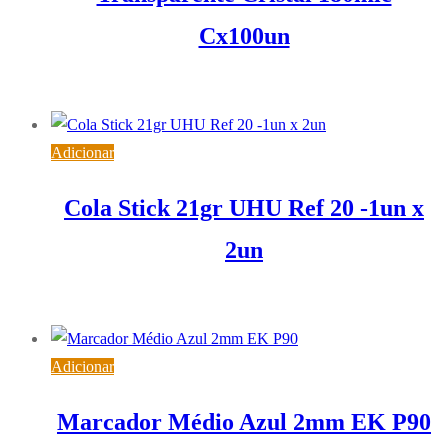
Cx100un
16,97
€
IVA inc. (
13,80
€
)
Adicionar
Cola Stick 21gr UHU Ref 20 -1un x
2un
3,32
€
IVA inc. (
2,70
€
)
Adicionar
Marcador Médio Azul 2mm EK P90