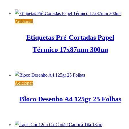
10,43
€
IVA inc. (
8,48
€
)
Adicionar
Etiquetas Pré-Cortadas Papel
Térmico 17x87mm 300un
9,52
€
IVA inc. (
7,74
€
)
Adicionar
Bloco Desenho A4 125gr 25 Folhas
1,13
€
IVA inc. (
0,92
€
)