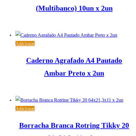
(Multibanco) 10un x 2un
3,94
€
IVA inc. (
3,20
€
)
Adicionar
Caderno Agrafado A4 Pautado
Ambar Preto x 2un
2,76
€
IVA inc. (
2,24
€
)
Adicionar
Borracha Branca Rotring Tikky 20