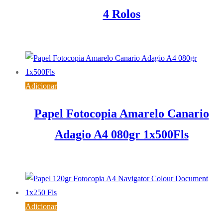
4 Rolos
46,38
€
IVA inc. (
37,71
€
)
Adicionar
Papel Fotocopia Amarelo Canario
Adagio A4 080gr 1x500Fls
8,03
€
IVA inc. (
6,53
€
)
Adicionar