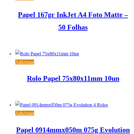
Papel 167gr InkJet A4 Foto Matte –
50 Folhas
19,61
€
IVA inc. (
15,94
€
)
Adicionar
Rolo Papel 75x80x11mm 10un
6,29
€
IVA inc. (
5,11
€
)
Adicionar
Papel 0914mmx050m 075g Evolution