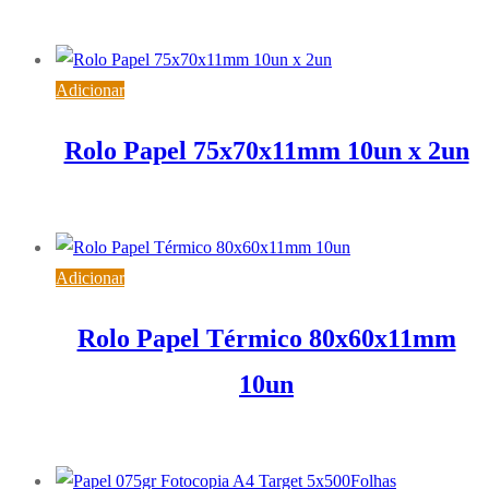
17,70
€
IVA inc. (
14,39
€
)
Adicionar
Rolo Papel 75x70x11mm 10un x 2un
10,76
€
IVA inc. (
8,75
€
)
Adicionar
Rolo Papel Térmico 80x60x11mm
10un
5,90
€
IVA inc. (
4,80
€
)