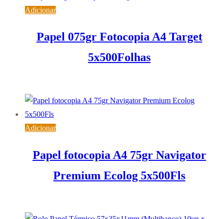
Adicionar
Papel 075gr Fotocopia A4 Target
5x500Folhas
19,07
€
IVA inc. (
15,50
€
)
Adicionar
Papel fotocopia A4 75gr Navigator
Premium Ecolog 5x500Fls
22,79
€
IVA inc. (
18,53
€
)