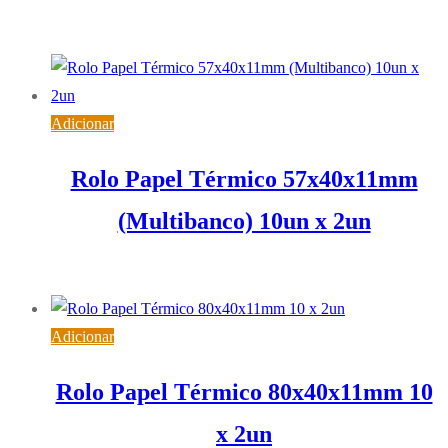
20,89
€
IVA inc. (
16,98
€
)
Adicionar
Rolo Papel Térmico 57x40x11mm
(Multibanco) 10un x 2un
3,94
€
IVA inc. (
3,20
€
)
Adicionar
Rolo Papel Térmico 80x40x11mm 10
x 2un