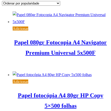
popularidade
Adicionar
Papel 080gr Fotocopia A4 Navigator
Premium Universal 5x500F
26,24
€
IVA inc. (
21,33
€
)
Adicionar
Papel fotocópia A4 80gr HP Copy
5×500 folhas