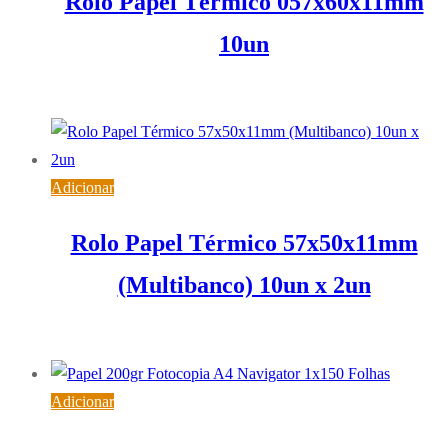
Rolo Papel Térmico 057x60x11mm
10un
5,29
€
IVA inc. (
4,30
€
)
Adicionar
Rolo Papel Térmico 57x50x11mm
(Multibanco) 10un x 2un
7,15
€
IVA inc. (
5,81
€
)
Adicionar