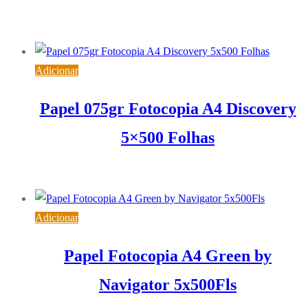
7,45
€
IVA inc. (
6,06
€
)
Adicionar
Papel 075gr Fotocopia A4 Discovery
5×500 Folhas
19,07
€
IVA inc. (
15,50
€
)
Adicionar
Papel Fotocopia A4 Green by
Navigator 5x500Fls