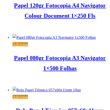
Papel 120gr Fotocopia A4 Navigator
Colour Document 1×250 Fls
4,10
€
IVA inc. (
3,33
€
)
Adicionar
Papel 080gr Fotocopia A3 Navigator
1×500 Folhas
12,15
€
IVA inc. (
9,88
€
)
Adicionar