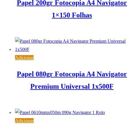
Papel 200gr Fotocopia A4 Navigator
1×150 Folhas
6,13
€
IVA inc. (
4,98
€
)
Adicionar
Papel 080gr Fotocopia A4 Navigator
Premium Universal 1x500F
5,76
€
IVA inc. (
4,68
€
)
Adicionar