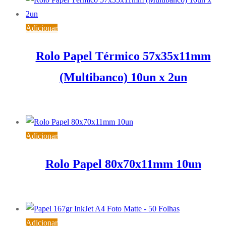
Adicionar
Rolo Papel Térmico 57x35x11mm
(Multibanco) 10un x 2un
3,69
€
IVA inc. (
3,00
€
)
Adicionar
Rolo Papel 80x70x11mm 10un
5,12
€
IVA inc. (
4,16
€
)
Adicionar