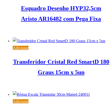
Esquadro Desenho HYP32,5cm
Aristo AR16482 com Pega Fixa
17,52
€
IVA inc. (
14,24
€
)
Adicionar
Transferidor Cristal Red SmartD 180
Graus 15cm x 5un
2,32
€
IVA inc. (
1,89
€
)
Adicionar