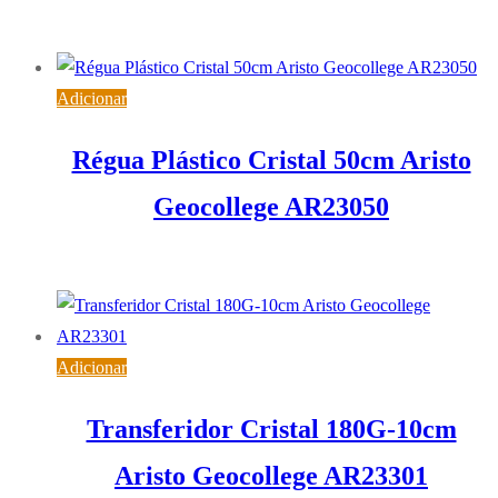
0,95
€
IVA inc. (
0,77
€
)
Adicionar
Régua Plástico Cristal 50cm Aristo
Geocollege AR23050
2,90
€
IVA inc. (
2,36
€
)
Adicionar
Transferidor Cristal 180G-10cm
Aristo Geocollege AR23301