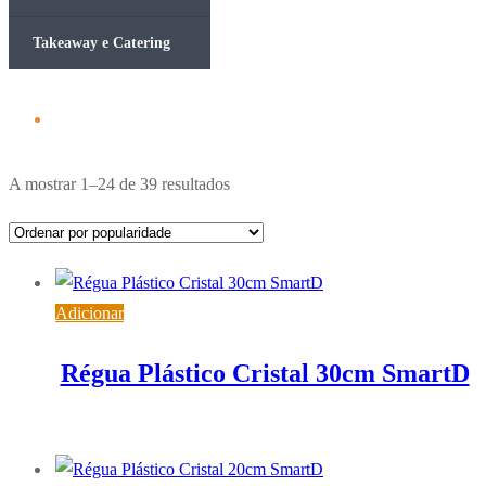
Takeaway e Catering
Ordenado
A mostrar 1–24 de 39 resultados
por
popularidade
Adicionar
Régua Plástico Cristal 30cm SmartD
1,03
€
IVA inc. (
0,84
€
)