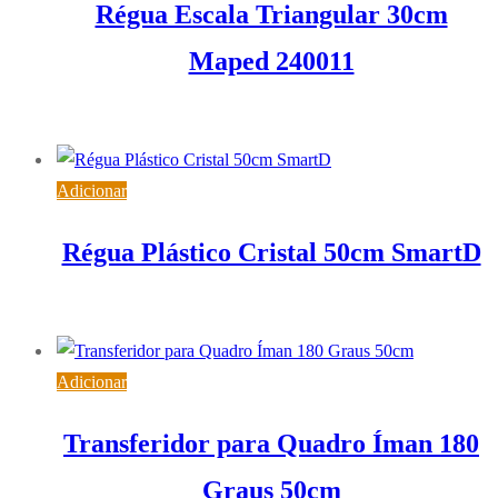
Régua Escala Triangular 30cm
Maped 240011
5,84
€
IVA inc. (
4,75
€
)
Adicionar
Régua Plástico Cristal 50cm SmartD
1,29
€
IVA inc. (
1,05
€
)
Adicionar
Transferidor para Quadro Íman 180
Graus 50cm