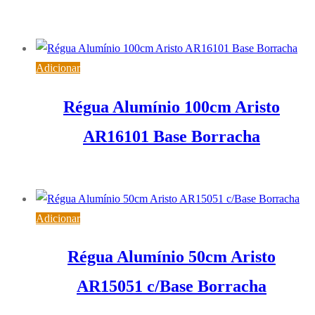
1,98
€
IVA inc. (
1,61
€
)
Adicionar
Régua Alumínio 100cm Aristo
AR16101 Base Borracha
17,11
€
IVA inc. (
13,91
€
)
Adicionar
Régua Alumínio 50cm Aristo
AR15051 c/Base Borracha