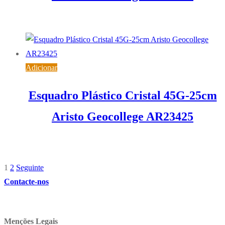
3,14
€
IVA inc. (
2,55
€
)
Adicionar
Esquadro Plástico Cristal 45G-25cm
Aristo Geocollege AR23425
2,85
€
IVA inc. (
2,32
€
)
1
2
Seguinte
Paginação
Contacte-nos
dos
conteúdos
Menções Legais