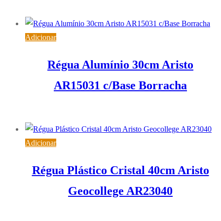
11,29
€
IVA inc. (
9,18
€
)
Adicionar
Régua Alumínio 30cm Aristo
AR15031 c/Base Borracha
6,41
€
IVA inc. (
5,21
€
)
Adicionar
Régua Plástico Cristal 40cm Aristo
Geocollege AR23040
2,47
€
IVA inc. (
2,01
€
)