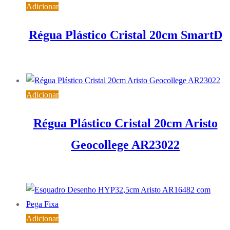
Adicionar
Régua Plástico Cristal 20cm SmartD
0,86
€
IVA inc. (
0,70
€
)
Adicionar
Régua Plástico Cristal 20cm Aristo
Geocollege AR23022
1,65
€
IVA inc. (
1,34
€
)
Adicionar