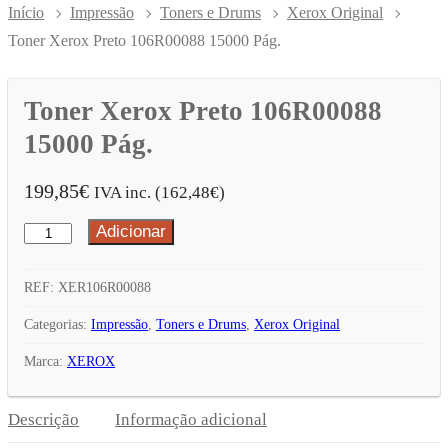
Início
Impressão
Toners e Drums
Xerox Original
Toner Xerox Preto 106R00088 15000 Pág.
Toner Xerox Preto 106R00088
15000 Pág.
199,85
€
IVA inc. (
162,48
€
)
Adicionar
Quantidade
de
Toner
REF:
XER106R00088
Xerox
Categorias:
Impressão
,
Toners e Drums
,
Xerox Original
Preto
Marca:
XEROX
106R00088
15000
Descrição
Informação adicional
Pág.