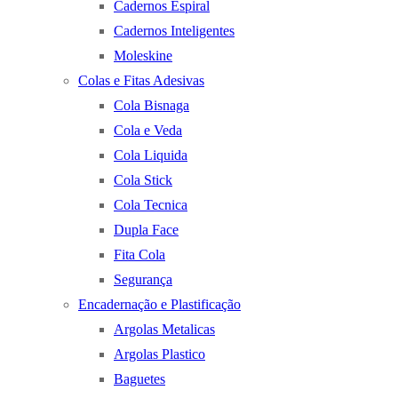
Cadernos Espiral
Cadernos Inteligentes
Moleskine
Colas e Fitas Adesivas
Cola Bisnaga
Cola e Veda
Cola Liquida
Cola Stick
Cola Tecnica
Dupla Face
Fita Cola
Segurança
Encadernação e Plastificação
Argolas Metalicas
Argolas Plastico
Baguetes