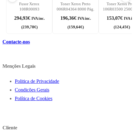
Fusor Xerox
Toner Xerox Preto
Toner Xerox Preto
108R00093
006R04364 8000 Pág.
106R03500 2500 Pá
294,93
€
196,36
€
153,07
€
IVA inc.
IVA inc.
IVA inc.
(
239,78
€
)
(
159,64
€
)
(
124,45
€
)
Contacte-nos
Menções Legais
Politica de Privacidade
Condições Gerais
Política de Cookies
Cliente