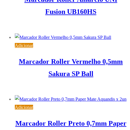
Fusion UB160HS
0,69
€
IVA inc. (
0,56
€
)
Adicionar
Marcador Roller Vermelho 0,5mm
Sakura SP Ball
0,55
€
IVA inc. (
0,45
€
)
Adicionar
Marcador Roller Preto 0,7mm Paper