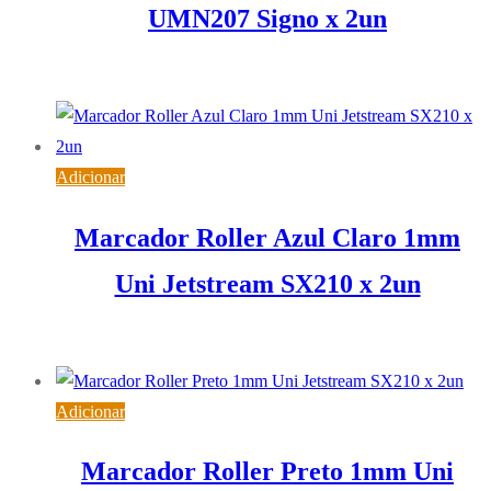
UMN207 Signo x 2un
3,20
€
IVA inc. (
2,60
€
)
Adicionar
Marcador Roller Azul Claro 1mm
Uni Jetstream SX210 x 2un
5,15
€
IVA inc. (
4,19
€
)
Adicionar
Marcador Roller Preto 1mm Uni