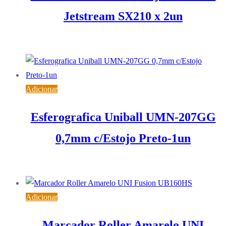
Jetstream SX210 x 2un
5,15
€
IVA inc. (
4,19
€
)
Adicionar
Esferografica Uniball UMN-207GG
0,7mm c/Estojo Preto-1un
11,03
€
IVA inc. (
8,97
€
)
Adicionar
Marcador Roller Amarelo UNI