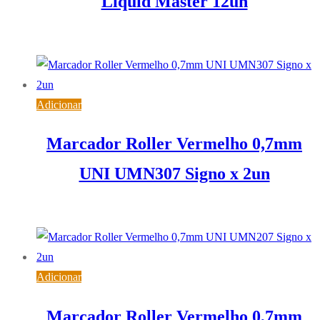
Liquid Master 12un
4,21
€
IVA inc. (
3,42
€
)
Adicionar
Marcador Roller Vermelho 0,7mm
UNI UMN307 Signo x 2un
2,94
€
IVA inc. (
2,39
€
)
Adicionar
Marcador Roller Vermelho 0,7mm