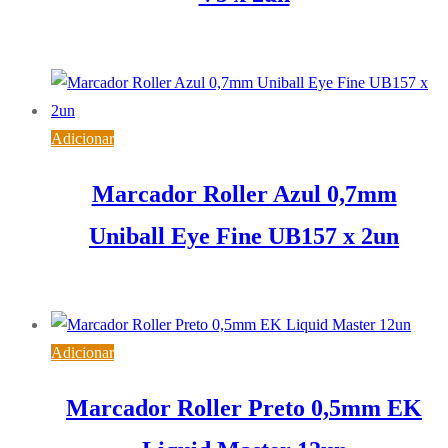
2,98
€
IVA inc. (
2,42
€
)
Adicionar
Marcador Roller Azul 0,7mm
Uniball Eye Fine UB157 x 2un
3,32
€
IVA inc. (
2,70
€
)
Adicionar
Marcador Roller Preto 0,5mm EK