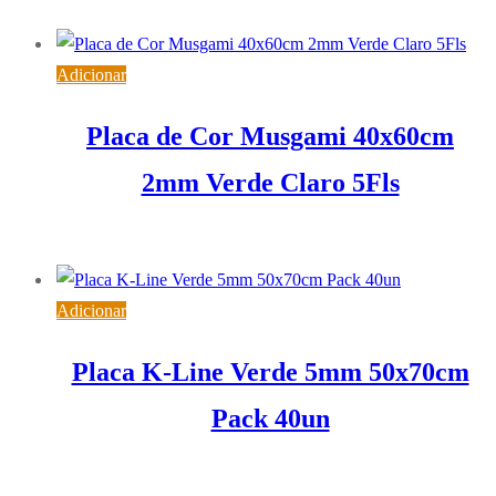
6,56
€
IVA inc. (
5,33
€
)
Adicionar
Placa de Cor Musgami 40x60cm
2mm Verde Claro 5Fls
4,00
€
IVA inc. (
3,25
€
)
Adicionar
Placa K-Line Verde 5mm 50x70cm
Pack 40un
124,35
€
IVA inc. (
101,10
€
)