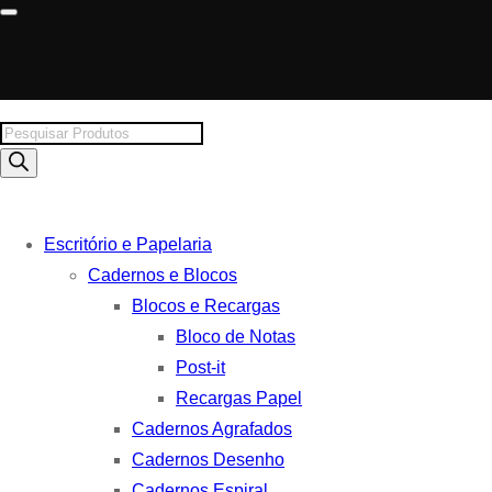
Products
search
Escritório e Papelaria
Cadernos e Blocos
Blocos e Recargas
Bloco de Notas
Post-it
Recargas Papel
Cadernos Agrafados
Cadernos Desenho
Cadernos Espiral