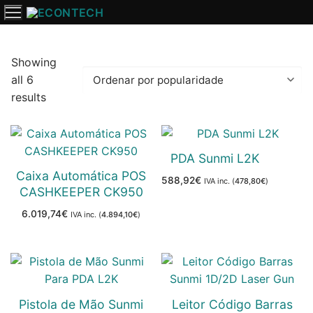
Saltar
para
o
conteúdo
Showing
all 6
Ordenado
results
por
popularidade
PDA Sunmi L2K
Caixa Automática POS
588,92
€
IVA inc. (
478,80
€
)
CASHKEEPER CK950
6.019,74
€
IVA inc. (
4.894,10
€
)
Pistola de Mão Sunmi
Leitor Código Barras