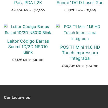
Para PDA L2K
Sunmi 1D/2D Laser Gun
49,45
€
88,12
€
IVA inc. (
40,20
€
)
IVA inc. (
71,64
€
)
Leitor Código Barras
Sunmi 1D/2D NS010
POS T1 Mini 11.6 HD
Blink
Touch Impressora
Integrada
97,12
€
IVA inc. (
78,96
€
)
484,73
€
IVA inc. (
394,09
€
)
Contacte-nos