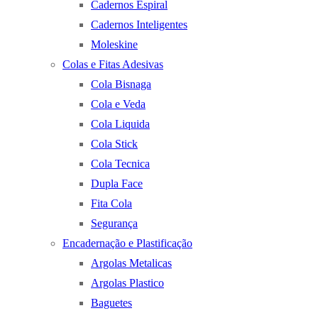
Cadernos Espiral
Cadernos Inteligentes
Moleskine
Colas e Fitas Adesivas
Cola Bisnaga
Cola e Veda
Cola Liquida
Cola Stick
Cola Tecnica
Dupla Face
Fita Cola
Segurança
Encadernação e Plastificação
Argolas Metalicas
Argolas Plastico
Baguetes