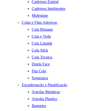
Cadernos Espiral
Cadernos Inteligentes
Moleskine
Colas e Fitas Adesivas
Cola Bisnaga
Cola e Veda
Cola Liquida
Cola Stick
Cola Tecnica
Dupla Face
Fita Cola
Segurança
Encadernação e Plastificação
Argolas Metalicas
Argolas Plastico
Baguetes