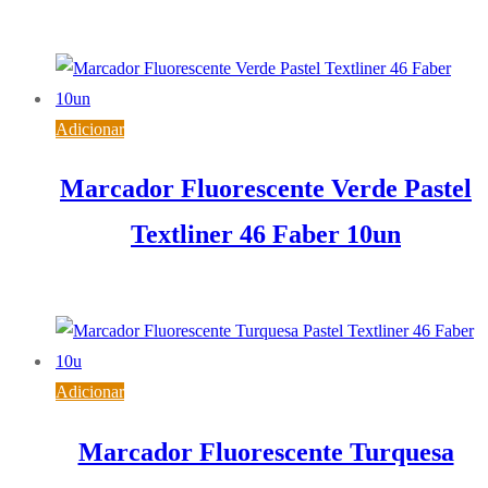
7,15
€
IVA inc. (
5,81
€
)
Adicionar
Marcador Fluorescente Verde Pastel
Textliner 46 Faber 10un
7,15
€
IVA inc. (
5,81
€
)
Adicionar
Marcador Fluorescente Turquesa