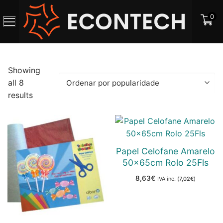
Saltar
0
para
o
conteúdo
Showing
all 8
Ordenado
results
por
popularidade
Papel Celofane Amarelo
50x65cm Rolo 25Fls
8,63
€
IVA inc. (
7,02
€
)