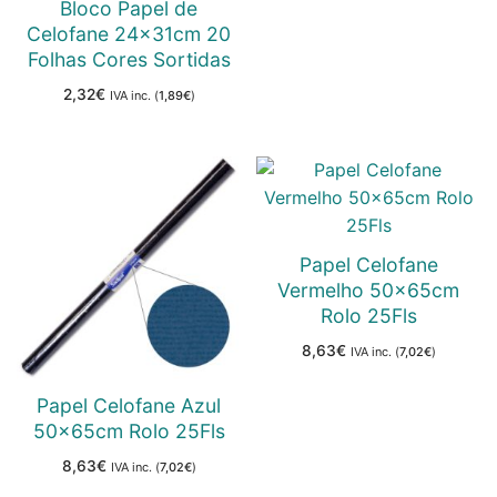
Bloco Papel de
Celofane 24x31cm 20
Folhas Cores Sortidas
2,32
€
IVA inc. (
1,89
€
)
Papel Celofane
Vermelho 50x65cm
Rolo 25Fls
8,63
€
IVA inc. (
7,02
€
)
Papel Celofane Azul
50x65cm Rolo 25Fls
8,63
€
IVA inc. (
7,02
€
)