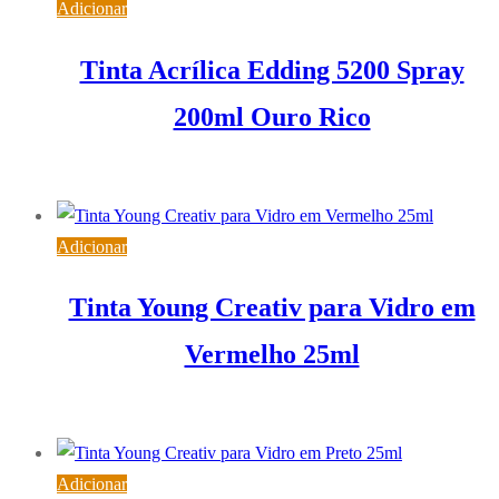
Adicionar
Tinta Acrílica Edding 5200 Spray
200ml Ouro Rico
9,68
€
IVA inc. (
7,87
€
)
Adicionar
Tinta Young Creativ para Vidro em
Vermelho 25ml
1,98
€
IVA inc. (
1,61
€
)
Adicionar