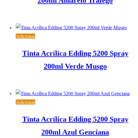
200ml Amarelo Trafego
9,68
€
IVA inc. (
7,87
€
)
Adicionar
Tinta Acrílica Edding 5200 Spray
200ml Verde Musgo
9,68
€
IVA inc. (
7,87
€
)
Adicionar
Tinta Acrílica Edding 5200 Spray
200ml Azul Genciana