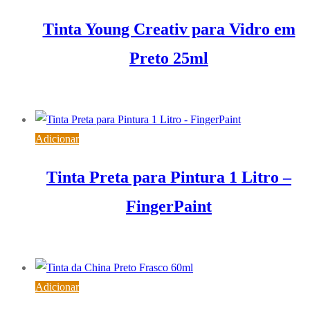
Tinta Young Creativ para Vidro em
Preto 25ml
1,98
€
IVA inc. (
1,61
€
)
Adicionar
Tinta Preta para Pintura 1 Litro –
FingerPaint
6,83
€
IVA inc. (
5,55
€
)
Adicionar