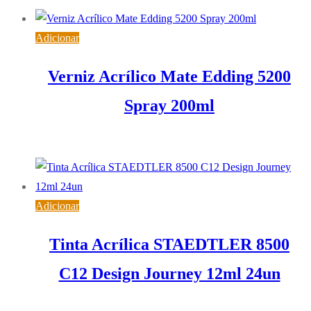
Adicionar
Verniz Acrílico Mate Edding 5200
Spray 200ml
7,96
€
IVA inc. (
6,47
€
)
Adicionar
Tinta Acrílica STAEDTLER 8500
C12 Design Journey 12ml 24un
17,04
€