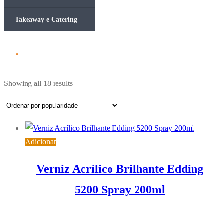
Takeaway e Catering
Ordenado
Showing all 18 results
por
popularidade
Adicionar
Verniz Acrílico Brilhante Edding
5200 Spray 200ml
7,52
€
IVA inc. (
6,11
€
)