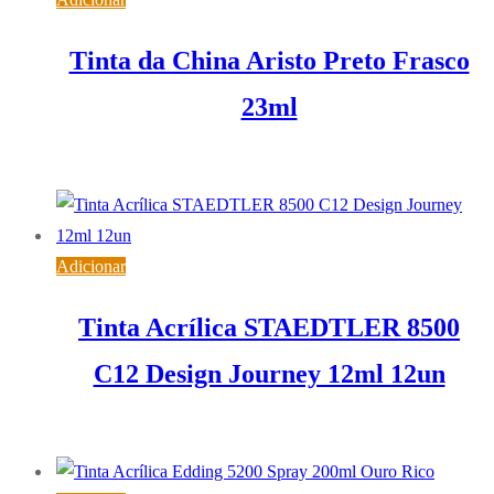
Tinta da China Aristo Preto Frasco
23ml
7,24
€
IVA inc. (
5,89
€
)
Adicionar
Tinta Acrílica STAEDTLER 8500
C12 Design Journey 12ml 12un
9,18
€
IVA inc. (
7,46
€
)