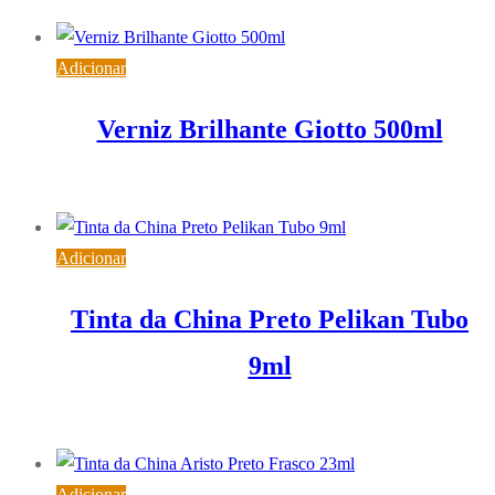
IVA inc. (
13,85
€
)
Adicionar
Verniz Brilhante Giotto 500ml
9,58
€
IVA inc. (
7,79
€
)
Adicionar
Tinta da China Preto Pelikan Tubo
9ml
5,44
€
IVA inc. (
4,42
€
)
Adicionar