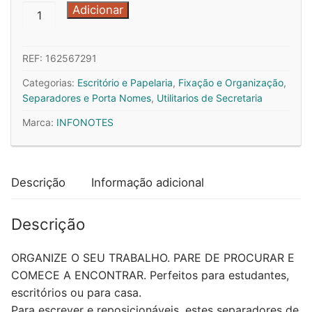
Quantidade
Adicionar
de
Separadores
REF:
162567291
Adesivos
18x70mm
Categorias:
Escritório e Papelaria
,
Fixação e Organização
,
Petit
Separadores e Porta Nomes
,
Utilitarios de Secretaria
Pan
Marca:
INFONOTES
Terra
100un
x
Descrição
Informação adicional
2un
Descrição
ORGANIZE O SEU TRABALHO. PARE DE PROCURAR E
COMECE A ENCONTRAR. Perfeitos para estudantes,
escritórios ou para casa.
Para escrever e reposicionáveis, estes separadores de