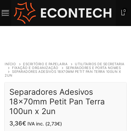
Saltar
para
0
o
conteúdo
INÍCIO
ESCRITÓRIO E PAPELARIA
UTILITARIOS DE SECRETARIA
FIXAÇÃO E ORGANIZAÇÃO
SEPARADORES E PORTA NOMES
SEPARADORES ADESIVOS 18X70MM PETIT PAN TERRA 100UN X
2UN
Separadores Adesivos
18x70mm Petit Pan Terra
100un x 2un
3,36
€
IVA inc. (
2,73
€
)