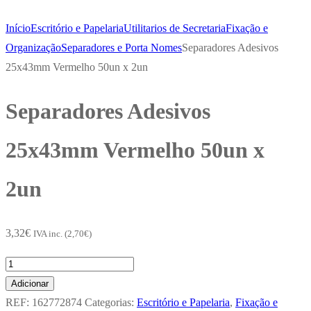
Início
Escritório e Papelaria
Utilitarios de Secretaria
Fixação e
Organização
Separadores e Porta Nomes
Separadores Adesivos
25x43mm Vermelho 50un x 2un
Separadores Adesivos
25x43mm Vermelho 50un x
2un
3,32
€
IVA inc. (
2,70
€
)
Quantidade
de
Adicionar
Separadores
REF:
162772874
Categorias:
Escritório e Papelaria
,
Fixação e