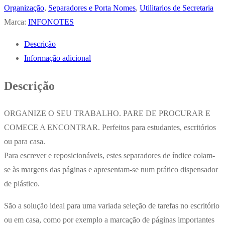
Adesivos
Organização
,
Separadores e Porta Nomes
,
Utilitarios de Secretaria
25x43mm
Marca:
INFONOTES
Vermelho
Descrição
50un
Informação adicional
x
2un
Descrição
ORGANIZE O SEU TRABALHO. PARE DE PROCURAR E
COMECE A ENCONTRAR. Perfeitos para estudantes, escritórios
ou para casa.
Para escrever e reposicionáveis, estes separadores de índice colam-
se às margens das páginas e apresentam-se num prático dispensador
de plástico.
São a solução ideal para uma variada seleção de tarefas no escritório
ou em casa, como por exemplo a marcação de páginas importantes