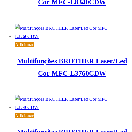
Cor MFC-L8340CDW
549,12
€
IVA inc. (
446,44
€
)
Adicionar
Multifunções BROTHER Laser/Led
Cor MFC-L3760CDW
451,73
€
IVA inc. (
367,26
€
)
Adicionar