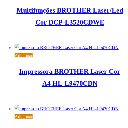
Multifunções BROTHER Laser/Led
Cor DCP-L3520CDWE
366,91
€
IVA inc. (
298,30
€
)
Adicionar
Impressora BROTHER Laser Cor
A4 HL-L9470CDN
746,76
€
IVA inc. (
607,12
€
)
Adicionar