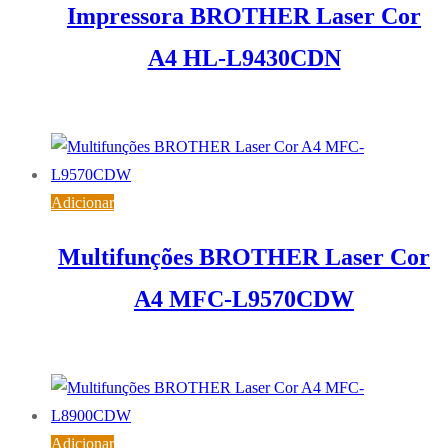
Impressora BROTHER Laser Cor
A4 HL-L9430CDN
604,26
€
IVA inc. (
491,27
€
)
Adicionar
Multifunções BROTHER Laser Cor
A4 MFC-L9570CDW
1.174,48
€
IVA inc. (
954,86
€
)
Adicionar