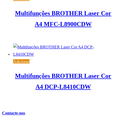
Multifunções BROTHER Laser Cor
A4 MFC-L8900CDW
939,25
€
IVA inc. (
763,62
€
)
Adicionar
Multifunções BROTHER Laser Cor
A4 DCP-L8410CDW
564,31
€
IVA inc. (
458,79
€
)
Contacte-nos