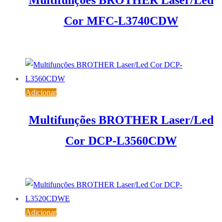
Multifunções BROTHER Laser/Led
Cor MFC-L3740CDW
441,87
€
IVA inc. (
359,24
€
)
Adicionar
Multifunções BROTHER Laser/Led
Cor DCP-L3560CDW
407,18
€
IVA inc. (
331,04
€
)
Adicionar