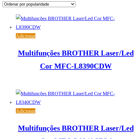
popularidade
Adicionar
Multifunções BROTHER Laser/Led
Cor MFC-L8390CDW
554,67
€
IVA inc. (
450,95
€
)
Adicionar
Multifunções BROTHER Laser/Led