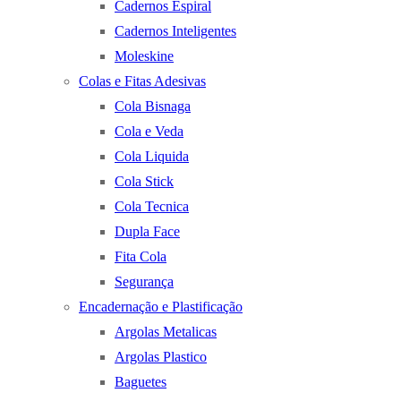
Cadernos Espiral
Cadernos Inteligentes
Moleskine
Colas e Fitas Adesivas
Cola Bisnaga
Cola e Veda
Cola Liquida
Cola Stick
Cola Tecnica
Dupla Face
Fita Cola
Segurança
Encadernação e Plastificação
Argolas Metalicas
Argolas Plastico
Baguetes