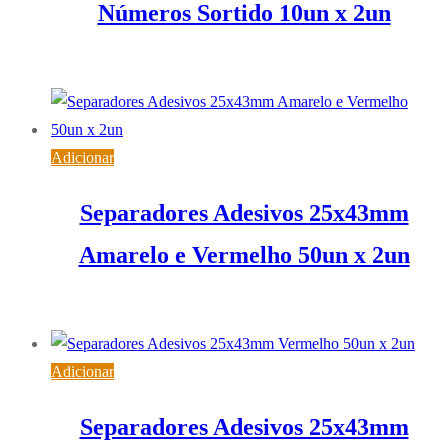
Números Sortido 10un x 2un
3,16
€
IVA inc. (
2,57
€
)
Adicionar
Separadores Adesivos 25x43mm
Amarelo e Vermelho 50un x 2un
4,19
€
IVA inc. (
3,41
€
)
Adicionar
Separadores Adesivos 25x43mm