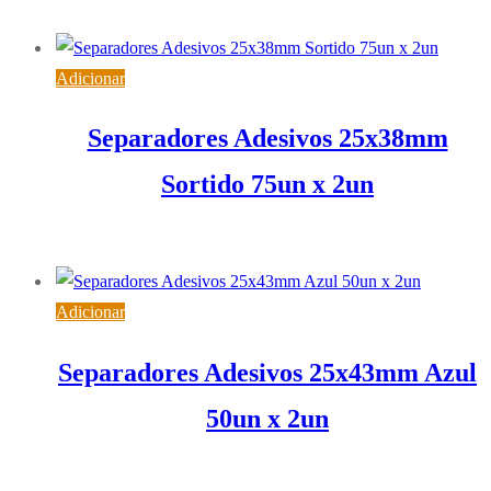
2,03
€
IVA inc. (
1,65
€
)
Adicionar
Separadores Adesivos 25x38mm
Sortido 75un x 2un
5,60
€
IVA inc. (
4,55
€
)
Adicionar
Separadores Adesivos 25x43mm Azul
50un x 2un
3,32
€
IVA inc. (
2,70
€
)