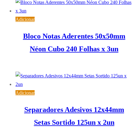
Adicionar
Bloco Notas Aderentes 50x50mm
Néon Cubo 240 Folhas x 3un
4,03
€
IVA inc. (
3,28
€
)
Adicionar
Separadores Adesivos 12x44mm
Setas Sortido 125un x 2un