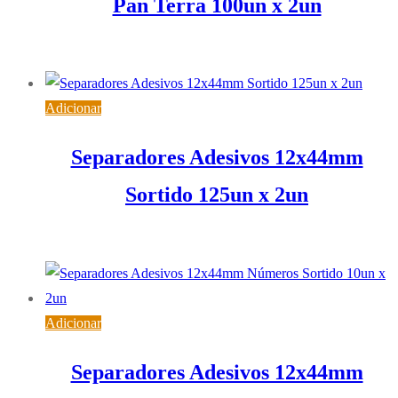
Pan Terra 100un x 2un
3,36
€
IVA inc. (
2,73
€
)
Adicionar
Separadores Adesivos 12x44mm
Sortido 125un x 2un
1,72
€
IVA inc. (
1,40
€
)
Adicionar
Separadores Adesivos 12x44mm