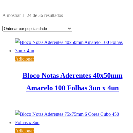
Ordenado
A mostrar 1–24 de 36 resultados
por
popularidade
Adicionar
Bloco Notas Aderentes 40x50mm
Amarelo 100 Folhas 3un x 4un
2,51
€
IVA inc. (
2,04
€
)
Adicionar