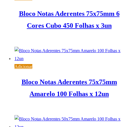
Bloco Notas Aderentes 75x75mm 6
Cores Cubo 450 Folhas x 3un
7,44
€
IVA inc. (
6,05
€
)
Adicionar
Bloco Notas Aderentes 75x75mm
Amarelo 100 Folhas x 12un
3,84
€
IVA inc. (
3,12
€
)