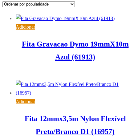
popularidade
Adicionar
Fita Gravacao Dymo 19mmX10m
Azul (61913)
11,83
€
IVA inc. (
9,62
€
)
Adicionar
Fita 12mmx3,5m Nylon Flexível
Preto/Branco D1 (16957)