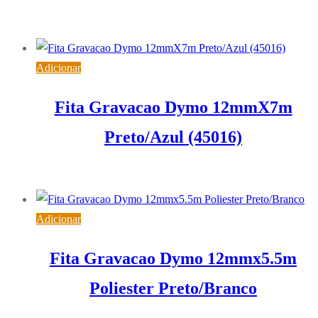
15,72
€
IVA inc. (
12,78
€
)
Adicionar
Fita Gravacao Dymo 12mmX7m
Preto/Azul (45016)
18,60
€
IVA inc. (
15,12
€
)
Adicionar
Fita Gravacao Dymo 12mmx5.5m
Poliester Preto/Branco