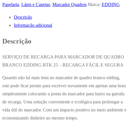
Marcador
Papelaria
,
Lápis e Canetas
,
Marcador Quadros
Marca:
EDDING
Quadros
Descrição
Brancos
Informação adicional
Vermelho
25ml
Descrição
EddingBTK
SERVIÇO DE RECARGA PARA MARCADOR DE QUADRO
BRANCO EDDING BTK 25 – RECARGA FÁCIL E SEGURA
Quando não há mais tinta no marcador de quadro branco edding,
este pode ficar pronto para escrever novamente em apenas uma hora
simplesmente colocando a ponta do marcador para baixo na garrafa
de recarga. Uma solução conveniente e ecológica para prolongar a
vida útil do marcador. Com um impacto positivo no meio ambiente e
economizando dinheiro ao mesmo tempo.