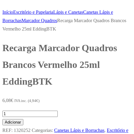
Início
Escritório e Papelaria
Lápis e Canetas
Canetas Lápis e
Borrachas
Marcador Quadros
Recarga Marcador Quadros Brancos
Vermelho 25ml EddingBTK
Recarga Marcador Quadros
Brancos Vermelho 25ml
EddingBTK
6,08
€
IVA inc. (
4,94
€
)
Quantidade
de
Adicionar
Recarga
REF:
1320252
Categorias:
Canetas Lápis e Borrachas
,
Escritório e