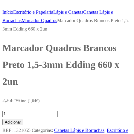
Início
Escritório e Papelaria
Lápis e Canetas
Canetas Lápis e
Borrachas
Marcador Quadros
Marcador Quadros Brancos Preto 1,5-
3mm Edding 660 x 2un
Marcador Quadros Brancos
Preto 1,5-3mm Edding 660 x
2un
2,26
€
IVA inc. (
1,84
€
)
Quantidade
de
Adicionar
Marcador
REF:
1321055
Categorias:
Canetas Lápis e Borrachas
,
Escritório e