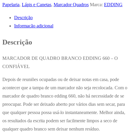
Quadros
Papelaria
,
Lápis e Canetas
,
Marcador Quadros
Marca:
EDDING
Brancos
Descrição
Preto
Informação adicional
1,5-
3mm
Descrição
Edding
660
MARCADOR DE QUADRO BRANCO EDDING 660 – O
x
CONFIÁVEL
2un
Depois de reuniões ocupadas ou de deixar notas em casa, pode
acontecer que a tampa de um marcador não seja recolocada. Com o
marcador de quadro branco edding 660, não há necessidade de se
preocupar. Pode ser deixado aberto por vários dias sem secar, para
que qualquer pessoa possa usá-lo instantaneamente. Melhor ainda,
os resultados da escrita podem ser facilmente limpos a seco de
qualquer quadro branco sem deixar nenhum resíduo.