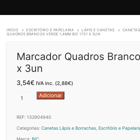
INÍCIO
ESCRITÓRIO E PAPELARIA
LÁPIS E CANETAS
CANETAS
QUADROS BRANCOS VERDE 1,4MM BIC 1701 X 3UN
Marcador Quadros Branco
x 3un
3,54
€
IVA inc. (
2,88
€
)
Quantidade
Adicionar
de
Marcador
REF:
132904940
Quadros
Brancos
Categorias:
Canetas Lápis e Borrachas
,
Escritório e Papelari
Verde
Marca:
BIC