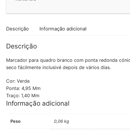
1,4mm
BIC
1701
x
Descrição
Informação adicional
3un
Descrição
Marcador para quadro branco com ponta redonda cónic
seco fácilmente inclusivé depois de vários dias.
Cor: Verde
Ponta: 4,95 Mm
Traço: 1,40 Mm
Informação adicional
Peso
0,06 kg