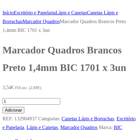
Início
Escritório e Papelaria
Lápis e Canetas
Canetas Lápis e
Borrachas
Marcador Quadros
Marcador Quadros Brancos Preto
1,4mm BIC 1701 x 3un
Marcador Quadros Brancos
Preto 1,4mm BIC 1701 x 3un
3,54
€
IVA inc. (
2,88
€
)
Quantidade
de
Adicionar
Marcador
REF:
132904937
Categorias:
Canetas Lápis e Borrachas
,
Escritório
Quadros
e Papelaria
,
Lápis e Canetas
,
Marcador Quadros
Marca:
BIC
Brancos