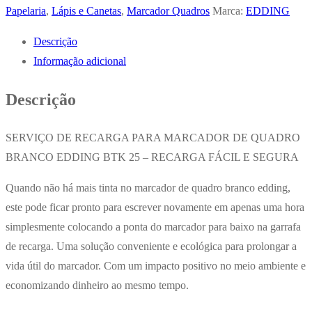
Marcador
Papelaria
,
Lápis e Canetas
,
Marcador Quadros
Marca:
EDDING
Quadros
Descrição
Brancos
Informação adicional
Verde
25ml
Descrição
Edding
BTK
SERVIÇO DE RECARGA PARA MARCADOR DE QUADRO
BRANCO EDDING BTK 25 – RECARGA FÁCIL E SEGURA
Quando não há mais tinta no marcador de quadro branco edding,
este pode ficar pronto para escrever novamente em apenas uma hora
simplesmente colocando a ponta do marcador para baixo na garrafa
de recarga. Uma solução conveniente e ecológica para prolongar a
vida útil do marcador. Com um impacto positivo no meio ambiente e
economizando dinheiro ao mesmo tempo.