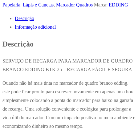
Marcador
Papelaria
,
Lápis e Canetas
,
Marcador Quadros
Marca:
EDDING
Quadros
Descrição
Brancos
Informação adicional
Preto
25ml
Descrição
Edding
BTK25
SERVIÇO DE RECARGA PARA MARCADOR DE QUADRO
BRANCO EDDING BTK 25 – RECARGA FÁCIL E SEGURA
Quando não há mais tinta no marcador de quadro branco edding,
este pode ficar pronto para escrever novamente em apenas uma hora
simplesmente colocando a ponta do marcador para baixo na garrafa
de recarga. Uma solução conveniente e ecológica para prolongar a
vida útil do marcador. Com um impacto positivo no meio ambiente e
economizando dinheiro ao mesmo tempo.