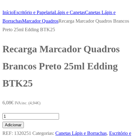
Início
Escritório e Papelaria
Lápis e Canetas
Canetas Lápis e
Borrachas
Marcador Quadros
Recarga Marcador Quadros Brancos
Preto 25ml Edding BTK25
Recarga Marcador Quadros
Brancos Preto 25ml Edding
BTK25
6,08
€
IVA inc. (
4,94
€
)
Quantidade
de
Adicionar
Recarga
REF:
1320251
Categorias:
Canetas Lápis e Borrachas
,
Escritório e