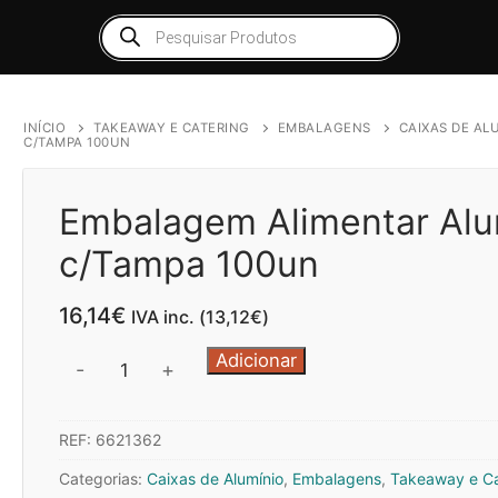
Products
search
INÍCIO
TAKEAWAY E CATERING
EMBALAGENS
CAIXAS DE AL
C/TAMPA 100UN
Embalagem Alimentar Alu
c/Tampa 100un
16,14
€
IVA inc. (
13,12
€
)
Quantidade
Adicionar
-
+
de
Embalagem
REF:
6621362
Alimentar
Alumínio
Categorias:
Caixas de Alumínio
,
Embalagens
,
Takeaway e Ca
980ml