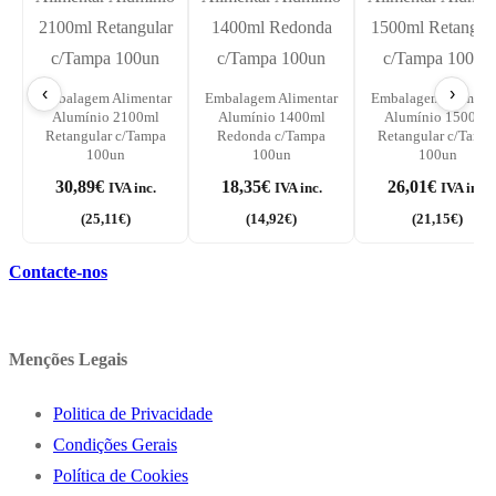
‹
›
Embalagem Alimentar
Embalagem Alimentar
Embalagem Aliment
Alumínio 2100ml
Alumínio 1400ml
Alumínio 1500ml
Retangular c/Tampa
Redonda c/Tampa
Retangular c/Tamp
100un
100un
100un
30,89
€
18,35
€
26,01
€
IVA inc.
IVA inc.
IVA inc.
(
25,11
€
)
(
14,92
€
)
(
21,15
€
)
Contacte-nos
Menções Legais
Politica de Privacidade
Condições Gerais
Política de Cookies