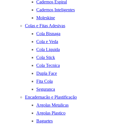
Cadernos Espiral
Cadernos Inteligentes
Moleskine
Colas e Fitas Adesivas
Cola Bisnaga
Cola e Veda
Cola Liquida
Cola Stick
Cola Tecnica
Dupla Face
Fita Cola
Segurança
Encadernação e Plastificação
Argolas Metalicas
Argolas Plastico
Baguetes