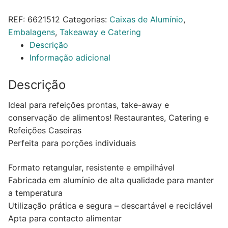
Alimentar
REF:
6621512
Categorias:
Caixas de Alumínio
,
Alumínio
Embalagens
,
Takeaway e Catering
1260ml
Descrição
Retangular
Informação adicional
c/Tampa
100un
Descrição
Ideal para refeições prontas, take-away e
conservação de alimentos! Restaurantes, Catering e
Refeições Caseiras
Perfeita para porções individuais
Formato retangular, resistente e empilhável
Fabricada em alumínio de alta qualidade para manter
a temperatura
Utilização prática e segura – descartável e reciclável
Apta para contacto alimentar