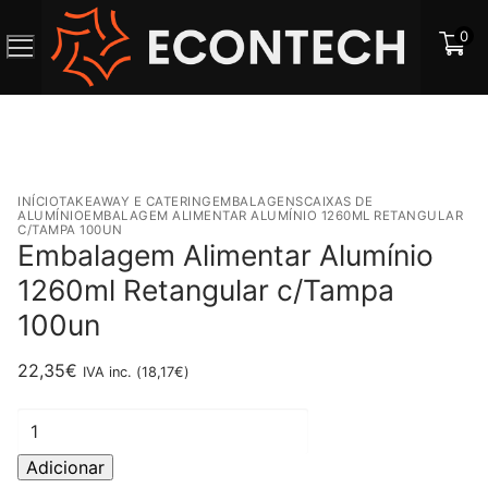
Saltar
0
para
o
conteúdo
INÍCIO
TAKEAWAY E CATERING
EMBALAGENS
CAIXAS DE
ALUMÍNIO
EMBALAGEM ALIMENTAR ALUMÍNIO 1260ML RETANGULAR
C/TAMPA 100UN
Embalagem Alimentar Alumínio
1260ml Retangular c/Tampa
100un
22,35
€
IVA inc. (
18,17
€
)
Quantidade
de
Adicionar
Embalagem