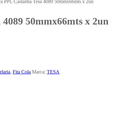
iva PPL Castanha Tesa 4089 50mmx66mts x 2un
sa 4089 50mmx66mts x 2un
elaria
,
Fita Cola
Marca:
TESA