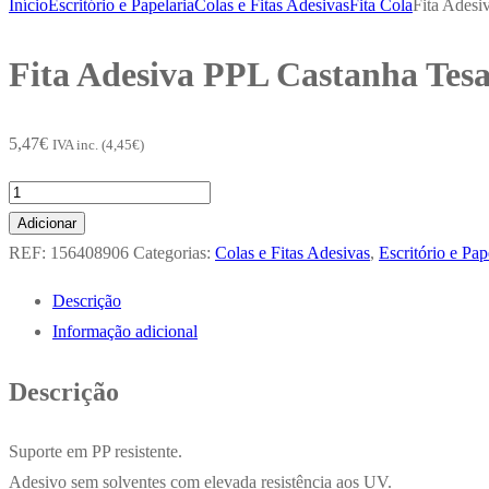
Início
Escritório e Papelaria
Colas e Fitas Adesivas
Fita Cola
Fita Ades
Fita Adesiva PPL Castanha Te
5,47
€
IVA inc. (
4,45
€
)
Quantidade
de
Adicionar
Fita
REF:
156408906
Categorias:
Colas e Fitas Adesivas
,
Escritório e Pap
Adesiva
Descrição
PPL
Informação adicional
Castanha
Tesa
Descrição
4089
50mmx66mts
Suporte em PP resistente.
x
Adesivo sem solventes com elevada resistência aos UV.