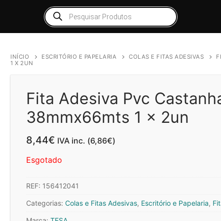
Products
search
INÍCIO
ESCRITÓRIO E PAPELARIA
COLAS E FITAS ADESIVAS
F
1 X 2UN
Fita Adesiva Pvc Castanh
38mmx66mts 1 x 2un
8,44
€
IVA inc. (
6,86
€
)
Esgotado
REF:
156412041
Categorias:
Colas e Fitas Adesivas
,
Escritório e Papelaria
,
Fi
Marca:
TESA