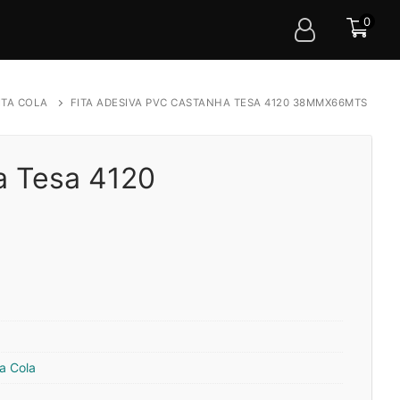
0
ITA COLA
FITA ADESIVA PVC CASTANHA TESA 4120 38MMX66MTS
a Tesa 4120
ta Cola