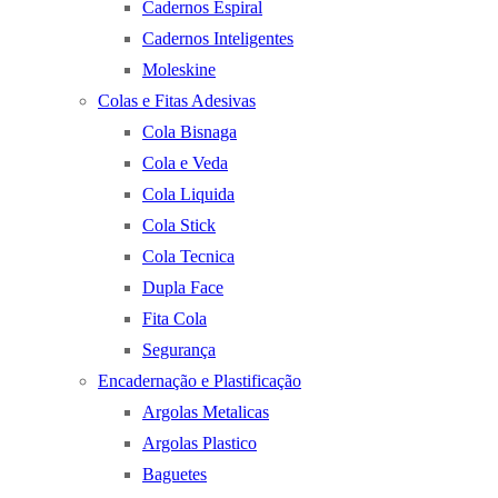
Cadernos Espiral
Cadernos Inteligentes
Moleskine
Colas e Fitas Adesivas
Cola Bisnaga
Cola e Veda
Cola Liquida
Cola Stick
Cola Tecnica
Dupla Face
Fita Cola
Segurança
Encadernação e Plastificação
Argolas Metalicas
Argolas Plastico
Baguetes