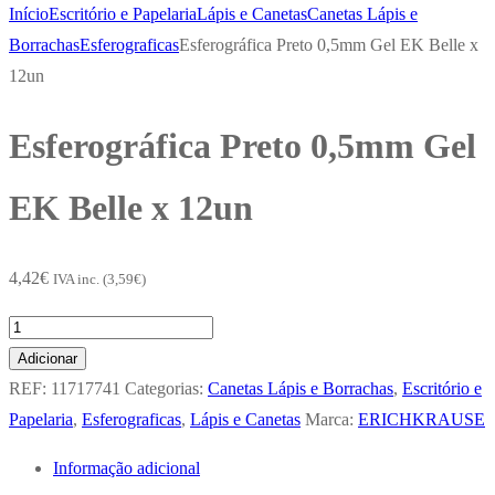
Início
Escritório e Papelaria
Lápis e Canetas
Canetas Lápis e
Borrachas
Esferograficas
Esferográfica Preto 0,5mm Gel EK Belle x
12un
Esferográfica Preto 0,5mm Gel
EK Belle x 12un
4,42
€
IVA inc. (
3,59
€
)
Quantidade
de
Adicionar
Esferográfica
REF:
11717741
Categorias:
Canetas Lápis e Borrachas
,
Escritório e
Preto
Papelaria
,
Esferograficas
,
Lápis e Canetas
Marca:
ERICHKRAUSE
0,5mm
Informação adicional
Gel